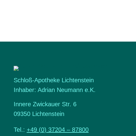
Schloß-Apotheke Lichtenstein
Inhaber: Adrian Neumann e.K.
Innere Zwickauer Str. 6
09350 Lichtenstein
Tel.:
+49 (0) 37204 – 87800